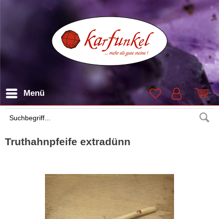
Menü
Suchen
Truthahnpfeife extradünn