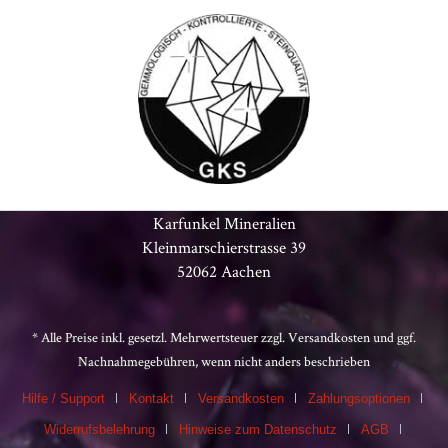
Karfunkel Mineralien
Kleinmarschierstrasse 39
52062 Aachen
* Alle Preise inkl. gesetzl. Mehrwertsteuer zzgl.
Versandkosten
und ggf.
Nachnahmegebühren, wenn nicht anders beschrieben
Hilfe / Support
Kontakt
Versandkosten
Zahlungsoptionen
Widerrufsbelehrung
Hinweise zum Datenschutz
AGB