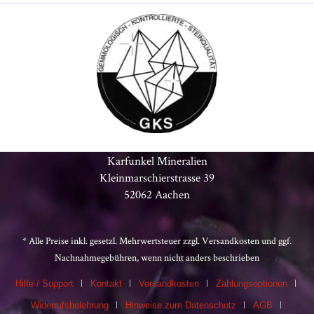
Karfunkel Mineralien
Kleinmarschierstrasse 39
52062 Aachen
* Alle Preise inkl. gesetzl. Mehrwertsteuer zzgl.
Versandkosten
und ggf.
Nachnahmegebühren, wenn nicht anders beschrieben
Hilfe / Support
Kontakt
Versandkosten
Zahlungsoptionen
Widerrufsbelehrung
Hinweise zum Datenschutz
AGB