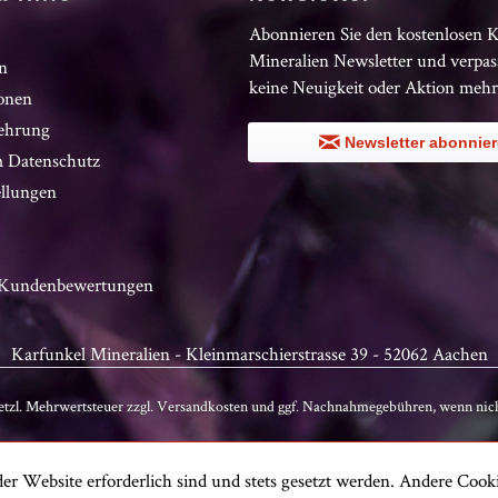
Abonnieren Sie den kostenlosen 
Mineralien Newsletter und verpas
n
keine Neuigkeit oder Aktion mehr
onen
ehrung
Newsletter abonnie
 Datenschutz
ellungen
n Kundenbewertungen
Karfunkel Mineralien - Kleinmarschierstrasse 39 - 52062 Aachen
setzl. Mehrwertsteuer zzgl.
Versandkosten
und ggf. Nachnahmegebühren, wenn nich
er Website erforderlich sind und stets gesetzt werden. Andere Cooki