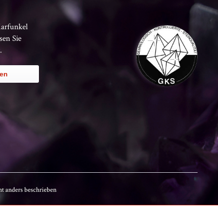
Karfunkel
sen Sie
.
ren
t anders beschrieben