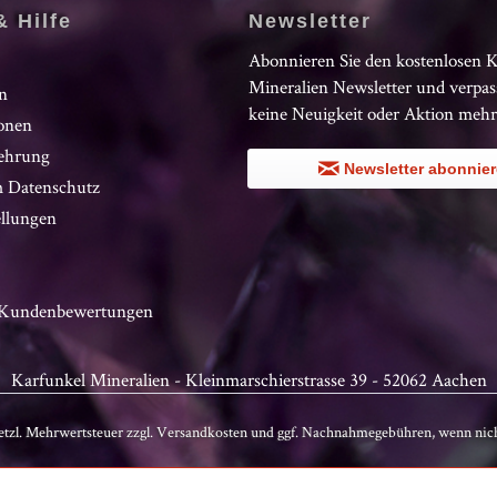
& Hilfe
Newsletter
Abonnieren Sie den kostenlosen 
Mineralien Newsletter und verpas
n
keine Neuigkeit oder Aktion mehr
onen
ehrung
Newsletter abonnie
 Datenschutz
ellungen
n Kundenbewertungen
Karfunkel Mineralien - Kleinmarschierstrasse 39 - 52062 Aachen
setzl. Mehrwertsteuer zzgl.
Versandkosten
und ggf. Nachnahmegebühren, wenn nich