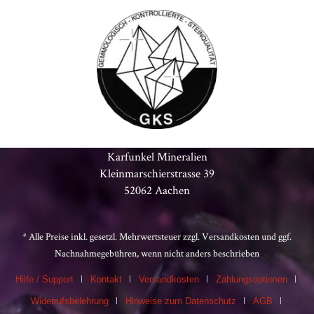
Karfunkel Mineralien
Kleinmarschierstrasse 39
52062 Aachen
* Alle Preise inkl. gesetzl. Mehrwertsteuer zzgl.
Versandkosten
und ggf.
Nachnahmegebühren, wenn nicht anders beschrieben
Hilfe / Support
Kontakt
Versandkosten
Zahlungsoptionen
Widerrufsbelehrung
Hinweise zum Datenschutz
AGB