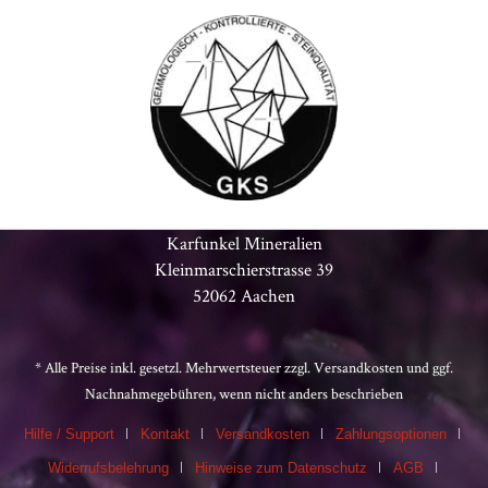
Karfunkel Mineralien
Kleinmarschierstrasse 39
52062 Aachen
* Alle Preise inkl. gesetzl. Mehrwertsteuer zzgl.
Versandkosten
und ggf.
Nachnahmegebühren, wenn nicht anders beschrieben
Hilfe / Support
Kontakt
Versandkosten
Zahlungsoptionen
Widerrufsbelehrung
Hinweise zum Datenschutz
AGB