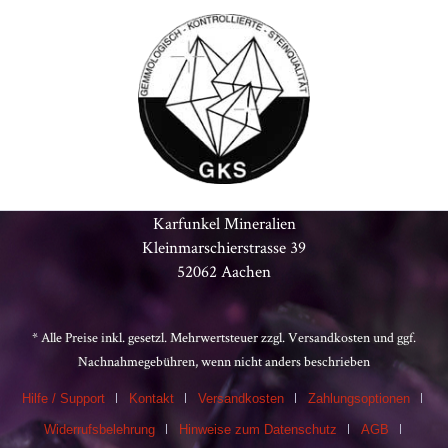
Karfunkel Mineralien
Kleinmarschierstrasse 39
52062 Aachen
* Alle Preise inkl. gesetzl. Mehrwertsteuer zzgl.
Versandkosten
und ggf.
Nachnahmegebühren, wenn nicht anders beschrieben
Hilfe / Support
Kontakt
Versandkosten
Zahlungsoptionen
Widerrufsbelehrung
Hinweise zum Datenschutz
AGB