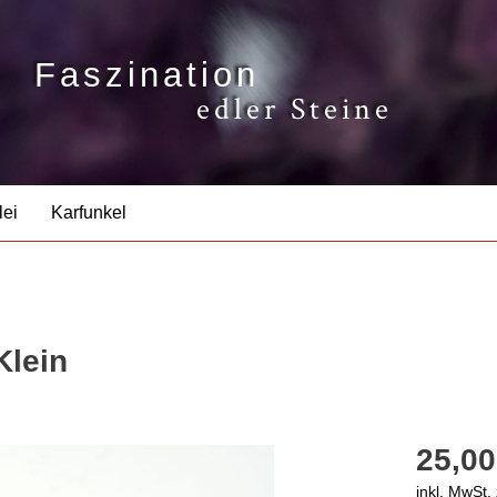
Faszination
edler Steine
lei
Karfunkel
Klein
25,00
inkl. MwSt.