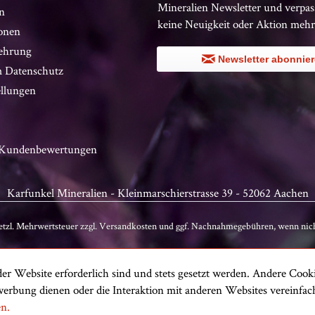
Mineralien Newsletter und verpas
n
keine Neuigkeit oder Aktion mehr
onen
ehrung
Newsletter abonnie
 Datenschutz
ellungen
n Kundenbewertungen
Karfunkel Mineralien - Kleinmarschierstrasse 39 - 52062 Aachen
setzl. Mehrwertsteuer zzgl.
Versandkosten
und ggf. Nachnahmegebühren, wenn nich
er Website erforderlich sind und stets gesetzt werden. Andere Cooki
erbung dienen oder die Interaktion mit anderen Websites vereinfa
en.