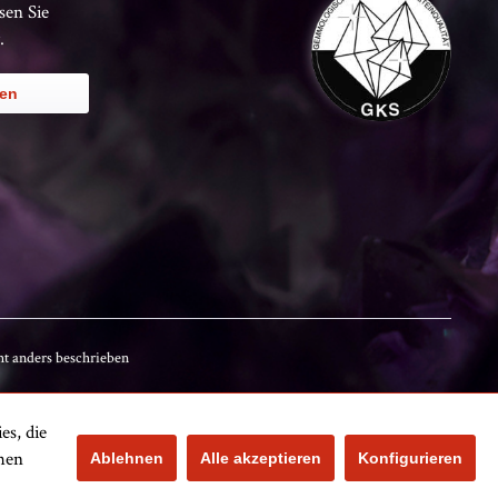
sen Sie
.
ren
t anders beschrieben
es, die
Kundenbewertungen
chen
Ablehnen
Alle akzeptieren
Konfigurieren
Noch nicht