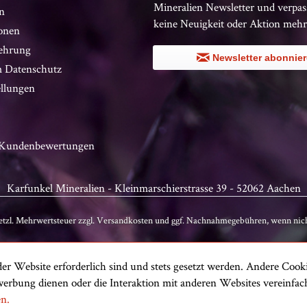
Mineralien Newsletter und verpas
n
keine Neuigkeit oder Aktion mehr
onen
ehrung
Newsletter abonnie
 Datenschutz
ellungen
n Kundenbewertungen
Karfunkel Mineralien - Kleinmarschierstrasse 39 - 52062 Aachen
setzl. Mehrwertsteuer zzgl.
Versandkosten
und ggf. Nachnahmegebühren, wenn nich
er Website erforderlich sind und stets gesetzt werden. Andere Cooki
erbung dienen oder die Interaktion mit anderen Websites vereinfa
en.