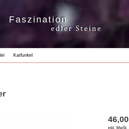
Faszination
edler Steine
lei
Karfunkel
er
46,00
inkl. MwSt.