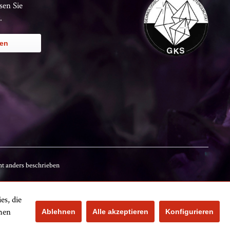
sen Sie
.
ren
t anders beschrieben
es, die
Kundenbewertungen
chen
Ablehnen
Alle akzeptieren
Konfigurieren
Noch nicht