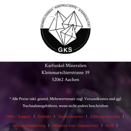
Karfunkel Mineralien
Kleinmarschierstrasse 39
52062 Aachen
* Alle Preise inkl. gesetzl. Mehrwertsteuer zzgl.
Versandkosten
und ggf.
Nachnahmegebühren, wenn nicht anders beschrieben
Hilfe / Support
Kontakt
Versandkosten
Zahlungsoptionen
Widerrufsbelehrung
Hinweise zum Datenschutz
AGB