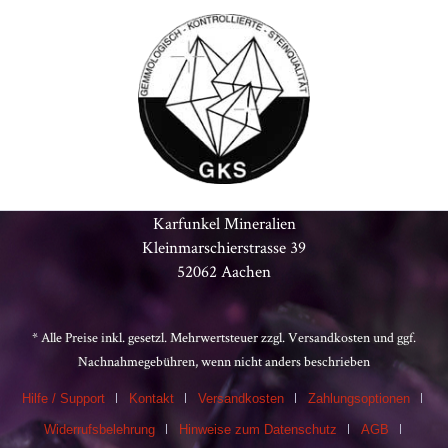
Karfunkel Mineralien
Kleinmarschierstrasse 39
52062 Aachen
* Alle Preise inkl. gesetzl. Mehrwertsteuer zzgl.
Versandkosten
und ggf.
Nachnahmegebühren, wenn nicht anders beschrieben
Hilfe / Support
Kontakt
Versandkosten
Zahlungsoptionen
Widerrufsbelehrung
Hinweise zum Datenschutz
AGB