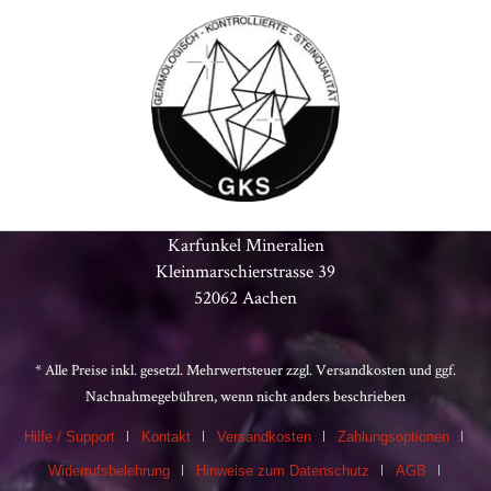
Karfunkel Mineralien
Kleinmarschierstrasse 39
52062 Aachen
* Alle Preise inkl. gesetzl. Mehrwertsteuer zzgl.
Versandkosten
und ggf.
Nachnahmegebühren, wenn nicht anders beschrieben
Hilfe / Support
Kontakt
Versandkosten
Zahlungsoptionen
Widerrufsbelehrung
Hinweise zum Datenschutz
AGB