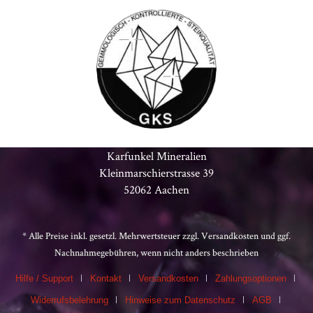
Karfunkel Mineralien
Kleinmarschierstrasse 39
52062 Aachen
* Alle Preise inkl. gesetzl. Mehrwertsteuer zzgl.
Versandkosten
und ggf.
Nachnahmegebühren, wenn nicht anders beschrieben
Hilfe / Support
Kontakt
Versandkosten
Zahlungsoptionen
Widerrufsbelehrung
Hinweise zum Datenschutz
AGB