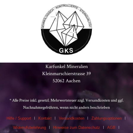
Karfunkel Mineralien
Kleinmarschierstrasse 39
52062 Aachen
* Alle Preise inkl. gesetzl. Mehrwertsteuer zzgl.
Versandkosten
und ggf.
Nachnahmegebühren, wenn nicht anders beschrieben
Hilfe / Support
Kontakt
Versandkosten
Zahlungsoptionen
Widerrufsbelehrung
Hinweise zum Datenschutz
AGB