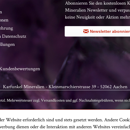
Abonnieren Sie den kostenlosen 
Mineralien Newsletter und verpas
n
keine Neuigkeit oder Aktion mehr
onen
ehrung
Newsletter abonnie
 Datenschutz
ellungen
n Kundenbewertungen
Karfunkel Mineralien - Kleinmarschierstrasse 39 - 52062 Aachen
setzl. Mehrwertsteuer zzgl.
Versandkosten
und ggf. Nachnahmegebühren, wenn nich
er Website erforderlich sind und stets gesetzt werden. Andere Cooki
erbung dienen oder die Interaktion mit anderen Websites vereinfa