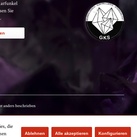
Karfunkel
sen Sie
.
ren
t anders beschrieben
es, die
Kundenbewertungen
chen
Ablehnen
Alle akzeptieren
Konfigurieren