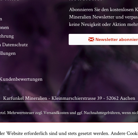
Abonnieren Sie den kostenlosen 
Mineralien Newsletter und verpas
n
keine Neuigkeit oder Aktion mehr
onen
ehrung
Newsletter abonnie
 Datenschutz
ellungen
n Kundenbewertungen
Karfunkel Mineralien - Kleinmarschierstrasse 39 - 52062 Aachen
setzl. Mehrwertsteuer zzgl.
Versandkosten
und ggf. Nachnahmegebühren, wenn nich
er Website erforderlich sind und stets gesetzt werden. Andere Cooki