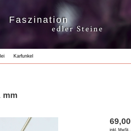
Faszination
edler Steine
lei
Karfunkel
11 mm
69,00
inkl. MwSt.