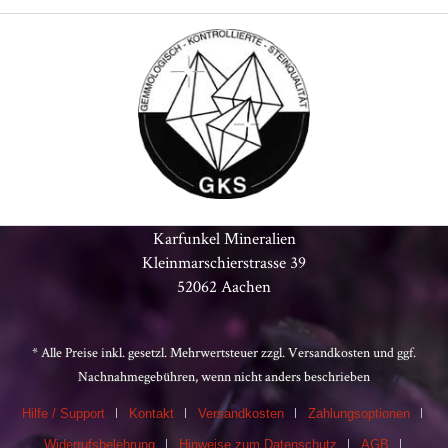
Karfunkel Mineralien
Kleinmarschierstrasse 39
52062 Aachen
* Alle Preise inkl. gesetzl. Mehrwertsteuer zzgl.
Versandkosten
und ggf.
Nachnahmegebühren, wenn nicht anders beschrieben
Hilfe / Support
Kontakt
Versandkosten
Zahlungsoptionen
Widerrufsbelehrung
Hinweise zum Datenschutz
AGB