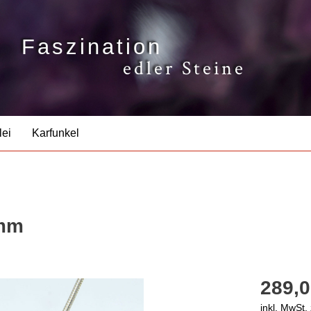
Faszination
edler Steine
lei
Karfunkel
 mm
289,0
inkl. MwSt.