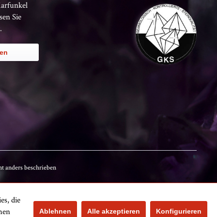
Karfunkel
sen Sie
.
ren
t anders beschrieben
es, die
Kundenbewertungen
chen
Ablehnen
Alle akzeptieren
Konfigurieren