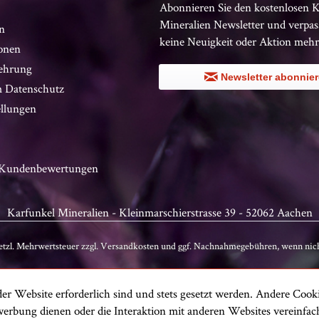
Abonnieren Sie den kostenlosen 
Mineralien Newsletter und verpas
n
keine Neuigkeit oder Aktion mehr
onen
ehrung
Newsletter abonnie
 Datenschutz
ellungen
n Kundenbewertungen
Karfunkel Mineralien - Kleinmarschierstrasse 39 - 52062 Aachen
setzl. Mehrwertsteuer zzgl.
Versandkosten
und ggf. Nachnahmegebühren, wenn nich
er Website erforderlich sind und stets gesetzt werden. Andere Cooki
erbung dienen oder die Interaktion mit anderen Websites vereinfa