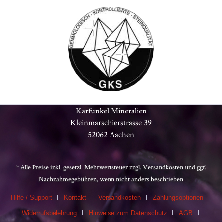
Karfunkel Mineralien
Kleinmarschierstrasse 39
52062 Aachen
* Alle Preise inkl. gesetzl. Mehrwertsteuer zzgl.
Versandkosten
und ggf.
Nachnahmegebühren, wenn nicht anders beschrieben
Hilfe / Support
Kontakt
Versandkosten
Zahlungsoptionen
Widerrufsbelehrung
Hinweise zum Datenschutz
AGB