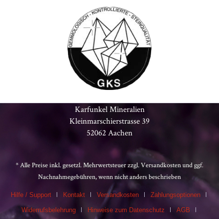
Karfunkel Mineralien
Kleinmarschierstrasse 39
52062 Aachen
* Alle Preise inkl. gesetzl. Mehrwertsteuer zzgl.
Versandkosten
und ggf.
Nachnahmegebühren, wenn nicht anders beschrieben
Hilfe / Support
Kontakt
Versandkosten
Zahlungsoptionen
Widerrufsbelehrung
Hinweise zum Datenschutz
AGB