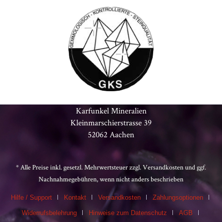
Karfunkel Mineralien
Kleinmarschierstrasse 39
52062 Aachen
* Alle Preise inkl. gesetzl. Mehrwertsteuer zzgl.
Versandkosten
und ggf.
Nachnahmegebühren, wenn nicht anders beschrieben
Hilfe / Support
Kontakt
Versandkosten
Zahlungsoptionen
Widerrufsbelehrung
Hinweise zum Datenschutz
AGB