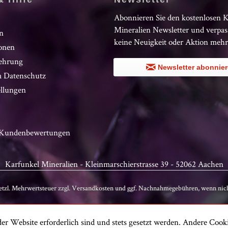
Abonnieren Sie den kostenlosen 
Mineralien Newsletter und verpas
n
keine Neuigkeit oder Aktion mehr
onen
ehrung
Newsletter abonnie
 Datenschutz
ellungen
n Kundenbewertungen
Karfunkel Mineralien - Kleinmarschierstrasse 39 - 52062 Aachen
setzl. Mehrwertsteuer zzgl.
Versandkosten
und ggf. Nachnahmegebühren, wenn nich
er Website erforderlich sind und stets gesetzt werden. Andere Cooki