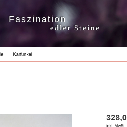
Faszination
edler Steine
lei
Karfunkel
328,0
inkl. MwSt.