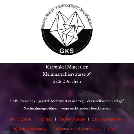
Karfunkel Mineralien
Kleinmarschierstrasse 39
52062 Aachen
* Alle Preise inkl. gesetzl. Mehrwertsteuer zzgl.
Versandkosten
und ggf.
Nachnahmegebühren, wenn nicht anders beschrieben
Hilfe / Support
Kontakt
Versandkosten
Zahlungsoptionen
Widerrufsbelehrung
Hinweise zum Datenschutz
AGB