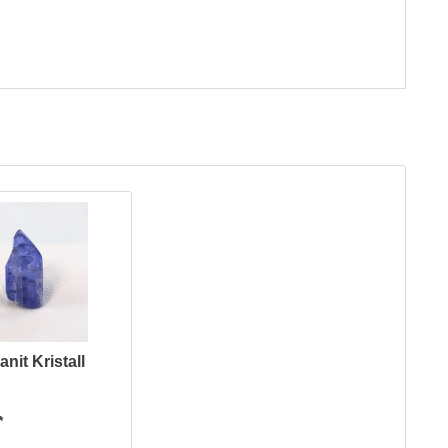
nit Kristall
*