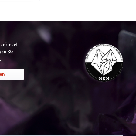
Karfunkel
sen Sie
.
ren