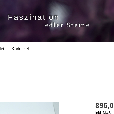
Faszination
edler Steine
lei
Karfunkel
895,0
inkl. MwSt.