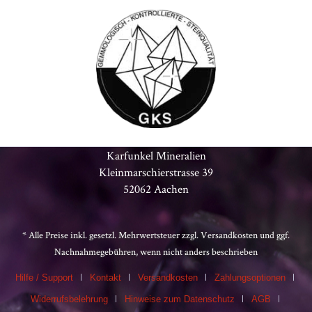
Karfunkel Mineralien
Kleinmarschierstrasse 39
52062 Aachen
* Alle Preise inkl. gesetzl. Mehrwertsteuer zzgl.
Versandkosten
und ggf.
Nachnahmegebühren, wenn nicht anders beschrieben
Hilfe / Support
Kontakt
Versandkosten
Zahlungsoptionen
Widerrufsbelehrung
Hinweise zum Datenschutz
AGB