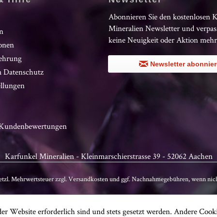
Abonnieren Sie den kostenlosen 
Mineralien Newsletter und verpas
n
keine Neuigkeit oder Aktion mehr
onen
ehrung
Newsletter abonnie
 Datenschutz
ellungen
n Kundenbewertungen
Karfunkel Mineralien - Kleinmarschierstrasse 39 - 52062 Aachen
setzl. Mehrwertsteuer zzgl.
Versandkosten
und ggf. Nachnahmegebühren, wenn nich
er Website erforderlich sind und stets gesetzt werden. Andere Cooki