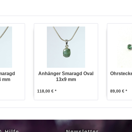
maragd
Anhänger Smaragd Oval
Ohrsteck
x4 mm
13x9 mm
118,00 € *
89,00 € *
& Hilfe
Newsletter