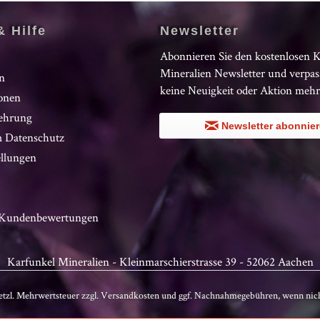
& Hilfe
Newsletter
Abonnieren Sie den kostenlosen 
Mineralien Newsletter und verpas
n
keine Neuigkeit oder Aktion mehr
onen
ehrung
Newsletter abonnie
 Datenschutz
ellungen
n Kundenbewertungen
Karfunkel Mineralien - Kleinmarschierstrasse 39 - 52062 Aachen
setzl. Mehrwertsteuer zzgl.
Versandkosten
und ggf. Nachnahmegebühren, wenn nich