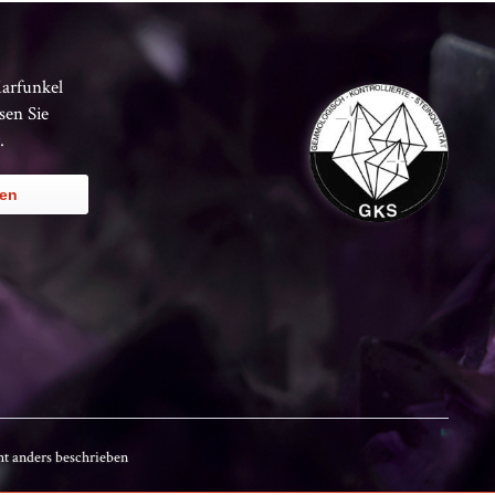
Karfunkel
sen Sie
.
ren
t anders beschrieben