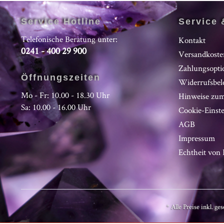
Service Hotline
Service 
Telefonische Beratung unter:
Kontakt
0241 - 400 29 900
Versandkoste
Zahlungsopti
Öffnungszeiten
Widerrufsbel
Mo - Fr: 10.00 - 18.30 Uhr
Hinweise zum
Sa: 10.00 - 16.00 Uhr
Cookie-Einst
AGB
Impressum
Echtheit vo
* Alle Preise inkl. ge