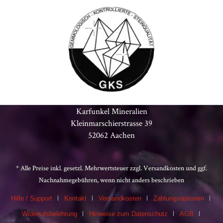
Karfunkel Mineralien
Kleinmarschierstrasse 39
52062 Aachen
* Alle Preise inkl. gesetzl. Mehrwertsteuer zzgl.
Versandkosten
und ggf.
Nachnahmegebühren, wenn nicht anders beschrieben
Hilfe / Support
Kontakt
Versandkosten
Zahlungsoptionen
Widerrufsbelehrung
Hinweise zum Datenschutz
AGB