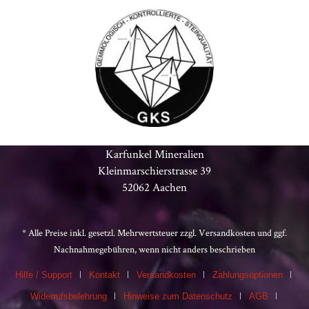
Karfunkel Mineralien
Kleinmarschierstrasse 39
52062 Aachen
* Alle Preise inkl. gesetzl. Mehrwertsteuer zzgl.
Versandkosten
und ggf.
Nachnahmegebühren, wenn nicht anders beschrieben
Hilfe / Support
Kontakt
Versandkosten
Zahlungsoptionen
Widerrufsbelehrung
Hinweise zum Datenschutz
AGB