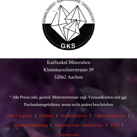
Karfunkel Mineralien
Kleinmarschierstrasse 39
52062 Aachen
* Alle Preise inkl. gesetzl. Mehrwertsteuer zzgl.
Versandkosten
und ggf.
Nachnahmegebühren, wenn nicht anders beschrieben
Hilfe / Support
Kontakt
Versandkosten
Zahlungsoptionen
Widerrufsbelehrung
Hinweise zum Datenschutz
AGB
Impressum