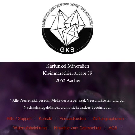
Karfunkel Mineralien
Kleinmarschierstrasse 39
52062 Aachen
* Alle Preise inkl. gesetzl. Mehrwertsteuer zzgl.
Versandkosten
und ggf.
Nachnahmegebühren, wenn nicht anders beschrieben
Hilfe / Support
Kontakt
Versandkosten
Zahlungsoptionen
Widerrufsbelehrung
Hinweise zum Datenschutz
AGB