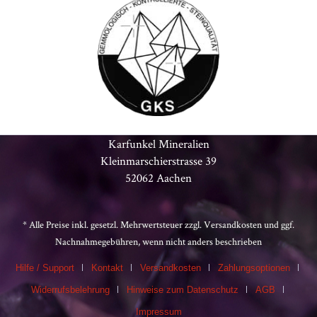
Karfunkel Mineralien
Kleinmarschierstrasse 39
52062 Aachen
* Alle Preise inkl. gesetzl. Mehrwertsteuer zzgl.
Versandkosten
und ggf.
Nachnahmegebühren, wenn nicht anders beschrieben
Hilfe / Support
Kontakt
Versandkosten
Zahlungsoptionen
Widerrufsbelehrung
Hinweise zum Datenschutz
AGB
Impressum