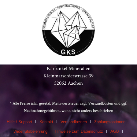
Karfunkel Mineralien
Kleinmarschierstrasse 39
52062 Aachen
* Alle Preise inkl. gesetzl. Mehrwertsteuer zzgl.
Versandkosten
und ggf.
Nachnahmegebühren, wenn nicht anders beschrieben
Hilfe / Support
Kontakt
Versandkosten
Zahlungsoptionen
Widerrufsbelehrung
Hinweise zum Datenschutz
AGB