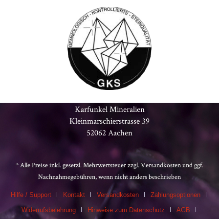
Karfunkel Mineralien
Kleinmarschierstrasse 39
52062 Aachen
* Alle Preise inkl. gesetzl. Mehrwertsteuer zzgl.
Versandkosten
und ggf.
Nachnahmegebühren, wenn nicht anders beschrieben
Hilfe / Support
Kontakt
Versandkosten
Zahlungsoptionen
Widerrufsbelehrung
Hinweise zum Datenschutz
AGB