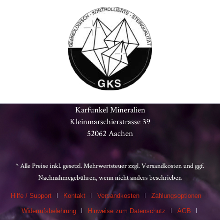
Karfunkel Mineralien
Kleinmarschierstrasse 39
52062 Aachen
* Alle Preise inkl. gesetzl. Mehrwertsteuer zzgl.
Versandkosten
und ggf.
Nachnahmegebühren, wenn nicht anders beschrieben
Hilfe / Support
Kontakt
Versandkosten
Zahlungsoptionen
Widerrufsbelehrung
Hinweise zum Datenschutz
AGB