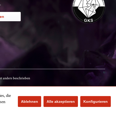
.
ren
t anders beschrieben
es, die
Kundenbewertungen
chen
Ablehnen
Alle akzeptieren
Konfigurieren
Noch nicht
bewertet.