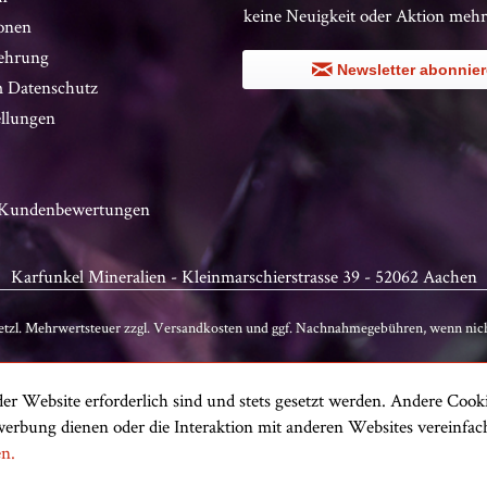
keine Neuigkeit oder Aktion mehr
onen
ehrung
Newsletter abonnie
 Datenschutz
ellungen
n Kundenbewertungen
Karfunkel Mineralien - Kleinmarschierstrasse 39 - 52062 Aachen
setzl. Mehrwertsteuer zzgl.
Versandkosten
und ggf. Nachnahmegebühren, wenn nich
er Website erforderlich sind und stets gesetzt werden. Andere Cooki
erbung dienen oder die Interaktion mit anderen Websites vereinfa
en.