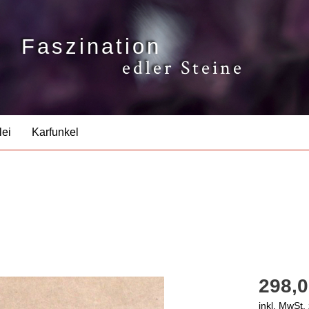
Faszination
edler Steine
lei
Karfunkel
298,0
inkl. MwSt.