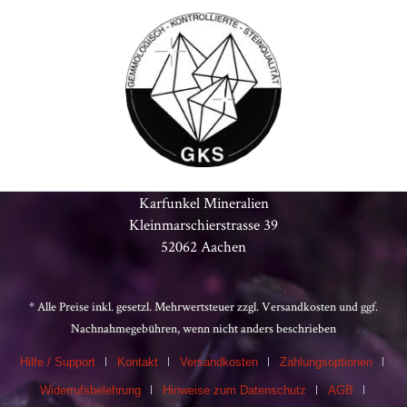
Karfunkel Mineralien
Kleinmarschierstrasse 39
52062 Aachen
* Alle Preise inkl. gesetzl. Mehrwertsteuer zzgl.
Versandkosten
und ggf.
Nachnahmegebühren, wenn nicht anders beschrieben
Hilfe / Support
Kontakt
Versandkosten
Zahlungsoptionen
Widerrufsbelehrung
Hinweise zum Datenschutz
AGB