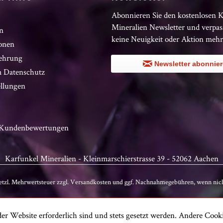
Abonnieren Sie den kostenlosen 
Mineralien Newsletter und verpas
n
keine Neuigkeit oder Aktion mehr
onen
ehrung
Newsletter abonnie
 Datenschutz
ellungen
n Kundenbewertungen
Karfunkel Mineralien - Kleinmarschierstrasse 39 - 52062 Aachen
setzl. Mehrwertsteuer zzgl.
Versandkosten
und ggf. Nachnahmegebühren, wenn nich
er Website erforderlich sind und stets gesetzt werden. Andere Cooki