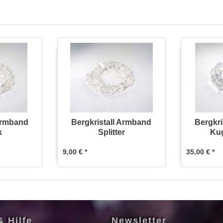
 Armband
Bergkristall Armband
Bergkri
k
Splitter
Ku
9,00 € *
35,00 € *
& Hilfe
Newsletter