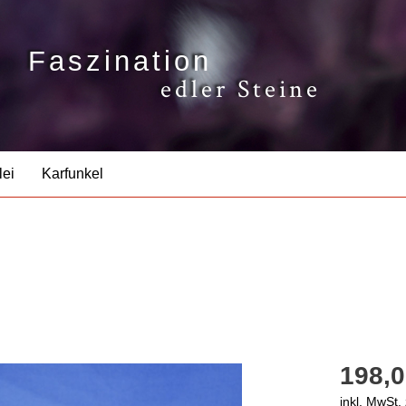
Faszination
edler Steine
lei
Karfunkel
198,0
inkl. MwSt.