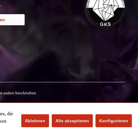
.
ren
t anders beschrieben
es, die
Kundenbewertungen
chen
Ablehnen
Alle akzeptieren
Konfigurieren
Noch nicht
bewertet.