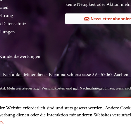
keine Neuigkeit oder Aktion mehr
onen
ehrung
Newsletter abonnie
 Datenschutz
ellungen
n Kundenbewertungen
Karfunkel Mineralien - Kleinmarschierstrasse 39 - 52062 Aachen
setzl. Mehrwertsteuer zzgl.
Versandkosten
und ggf. Nachnahmegebühren, wenn nich
er Website erforderlich sind und stets gesetzt werden. Andere Cooki
erbung dienen oder die Interaktion mit anderen Websites vereinfa
en.