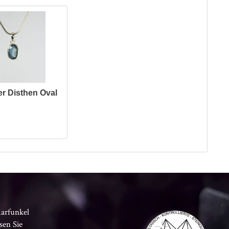
r Disthen Oval
Karfunkel
sen Sie