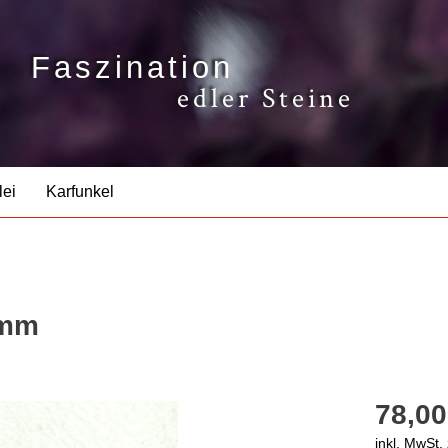
Faszination
edler Steine
lei
Karfunkel
 mm
78,00
inkl. MwSt.