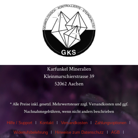
Karfunkel Mineralien
Kleinmarschierstrasse 39
52062 Aachen
* Alle Preise inkl. gesetzl. Mehrwertsteuer zzgl.
Versandkosten
und ggf.
Nachnahmegebühren, wenn nicht anders beschrieben
Hilfe / Support
Kontakt
Versandkosten
Zahlungsoptionen
Widerrufsbelehrung
Hinweise zum Datenschutz
AGB