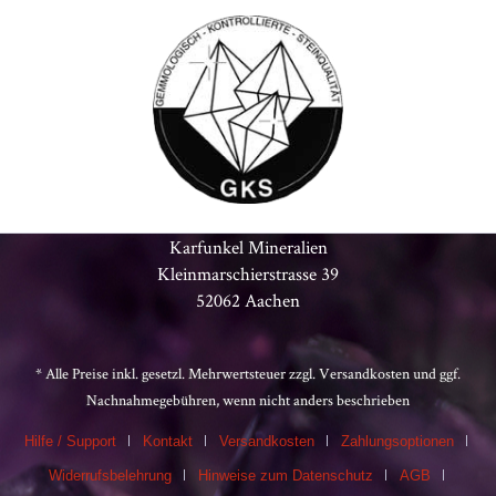
Karfunkel Mineralien
Kleinmarschierstrasse 39
52062 Aachen
* Alle Preise inkl. gesetzl. Mehrwertsteuer zzgl.
Versandkosten
und ggf.
Nachnahmegebühren, wenn nicht anders beschrieben
Hilfe / Support
Kontakt
Versandkosten
Zahlungsoptionen
Widerrufsbelehrung
Hinweise zum Datenschutz
AGB