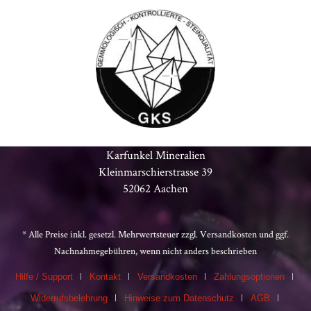
Karfunkel Mineralien
Kleinmarschierstrasse 39
52062 Aachen
* Alle Preise inkl. gesetzl. Mehrwertsteuer zzgl.
Versandkosten
und ggf.
Nachnahmegebühren, wenn nicht anders beschrieben
Hilfe / Support
Kontakt
Versandkosten
Zahlungsoptionen
Widerrufsbelehrung
Hinweise zum Datenschutz
AGB