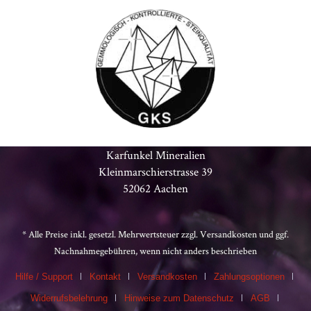
Karfunkel Mineralien
Kleinmarschierstrasse 39
52062 Aachen
* Alle Preise inkl. gesetzl. Mehrwertsteuer zzgl.
Versandkosten
und ggf.
Nachnahmegebühren, wenn nicht anders beschrieben
Hilfe / Support
Kontakt
Versandkosten
Zahlungsoptionen
Widerrufsbelehrung
Hinweise zum Datenschutz
AGB